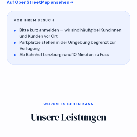
Auf OpenStreetMap ansehen
VOR IHREM BESUCH
Bitte kurz anmelden — wir sind häufig bei Kundinnen
und Kunden vor Ort
Parkplätze stehen in der Umgebung begrenzt zur
vitalba unternehmen und academia gmbh
Verfügung
Bleicherain 7 · CH-5600 Lenzburg
Ab Bahnhof Lenzburg rund 10 Minuten zu Fuss
Karte laden
Beim Laden stellt Ihr Browser eine Verbindung zu
Google her und übermittelt dabei Ihre IP-Adresse.
Ohne Klick geschieht das nicht.
WORUM ES GEHEN KANN
Unsere Leistungen